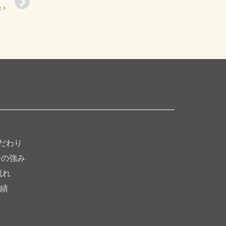
スト
だわり
繕の強み
流れ
績